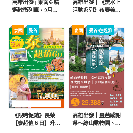
高雄出發 | 東南亞精
高雄出發｜《無水上
選散衝列車，9月超
活動系列》夜泰美5
豐富行程！$21,188
日-升等一晚國際五
起 💚
星酒店.曼谷新地標.
泰國
曼谷
泰國
曼谷/芭達雅
無購物 $31,900 起
❤️
《限時促銷》長榮
高雄出發｜曼芭感謝
【泰超值６日】升等
祭～綠山動物園、安
三晚五星、大城動物
帕瓦府漫遊、泰式雙