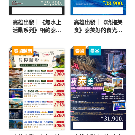
高雄出發｜《無水上
高雄出發｜《吮指美
活動系列》相約泰國
食》泰美好的食光5
GO5日CI-升等五星
日CI-米其林餐廳.曼
一晚一房一廳.流水
谷後花園~陶瓷島
泰國越南
泰國
曼谷
蝦吃到飽 $29,300 起
$38,900 起 ❤️
❤️