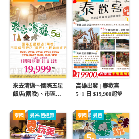
來去清邁～國際五星
高雄出發 | 泰歡喜
飯店(兩晚)、市區精
5+1 日 $19,900起💚
品飯店(兩晚)自由行
五日 直售19,999起
泰國
曼谷/芭達雅
泰國
曼芭
💎