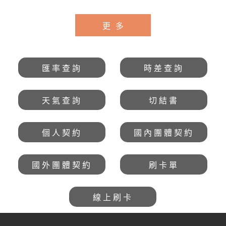
園、龍蝦和牛吃到飽
享風情五日 直售
$17,900 起❤️
25,388起 💎
更多
匯率查詢
時差查詢
天氣查詢
切結書
個人契約
國內團體契約
國外團體契約
刷卡單
線上刷卡