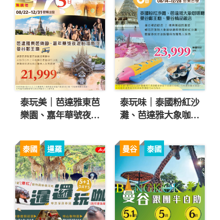
泰玩美｜芭達雅東芭
泰玩味｜泰國粉紅沙
樂園、嘉年華號夜遊
灘、芭達雅大象咖啡
船湄南河、曼谷鄭王
廳、曼谷鄭王廟5日
廟5日 直售21,999起
直售23,999起 💎
泰國
暹羅
曼谷
泰國
💎