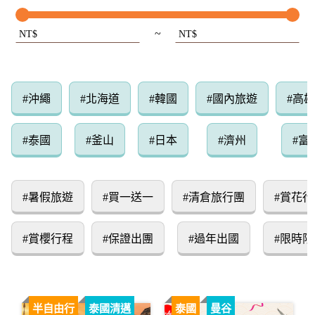
~
NT$
NT$
#沖繩
#北海道
#韓國
#國內旅遊
#高
#泰國
#釜山
#日本
#濟州
#富
#暑假旅遊
#買一送一
#清倉旅行團
#賞花行
#賞櫻行程
#保證出團
#過年出國
#限時限
半自由行
泰國清邁
泰國
曼谷