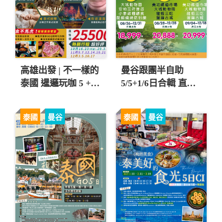
高雄出發 | 不一樣的
曼谷跟團半自助
泰國 暹邏玩咖 5 + 1
5/5+1/6日合輯 直售
日 $25,500 起 💚
18,999元起 💎
泰國
曼谷
泰國
曼谷