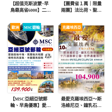
【超值克斯波蒙~早
【團費省１萬｜限量
鳥最高省6000】二大
兩團】法比荷、聖誕
國家公園、三大景觀
市集～巴黎左岸市區
纜車12日 直售
連泊九日 直售
歐洲
MSC遊輪
克羅埃西亞
135,900起 💎
79,900起 💎
【MSC亞細亞號郵
最愛克羅埃西亞～斯
輪、早鳥優惠】愛戀
洛維尼亞、鐘乳石洞
西地中海、馬爾他共
探秘10日 直售