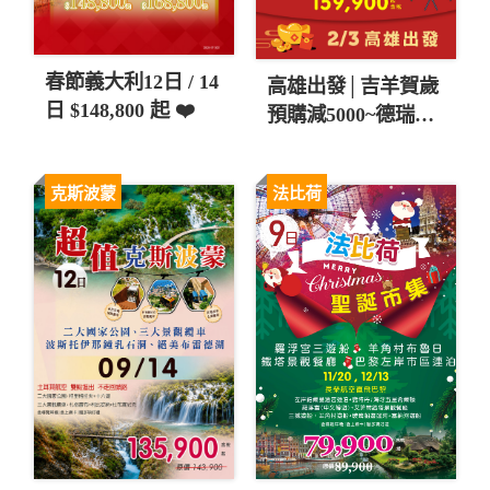
春節義大利12日 / 14
高雄出發│吉羊賀歲
日 $148,800 起 ❤️
預購減5000~德瑞少
女峰、盧森堡狂歡節
10日 直售159,900起
💎
克斯波蒙
法比荷