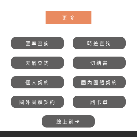
和國12日 直售
104,900起💎
139,900起 💎
更多
匯率查詢
時差查詢
天氣查詢
切結書
個人契約
國內團體契約
國外團體契約
刷卡單
線上刷卡