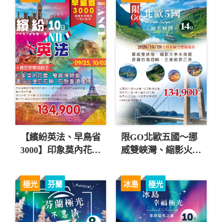
【繽紛英法、早鳥省
限GO北歐五國～挪
3000】印象莫內花
威雙峽灣、縮影火車
園、雙宮博物館、古
米推餐、波羅的海遊
堡巨石陣10日 直售
輪14日 直售134,900
極光
芬蘭
冰島
極光
134,900起 💎
起 💎