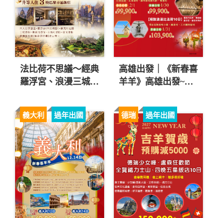
法比荷不思議～經典
高雄出發｜《新春喜
羅浮宮、浪漫三城遊
羊羊》高雄出發~法
船、巴黎市區連泊10
比荷9日-巴黎鐵塔、
日 直售78,900起 💎
羅浮宮入內、尿尿小
義大利
過年出國
德瑞
過年出國
童、雙遊船 $99,900
起 ❤️