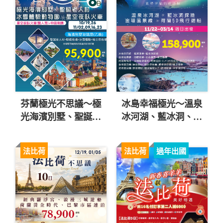
芬蘭極光不思議～極
冰島幸福極光～溫泉
光海濱別墅、聖誕老
冰河湖、藍冰洞、荷
人村、冰雪體驗動物
蘭5D飛行遊船10日
園八日 直售95,900
直售158,900起 💎
法比荷
法比荷
過年出國
起 💎