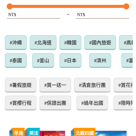
~
NT$
NT$
#沖繩
#北海道
#韓國
#國內旅遊
#高
#泰國
#釜山
#日本
#濟州
#富
#暑假旅遊
#買一送一
#清倉旅行團
#賞花行
#賞櫻行程
#保證出團
#過年出國
#限時限
早鳥
英法
北歐四國