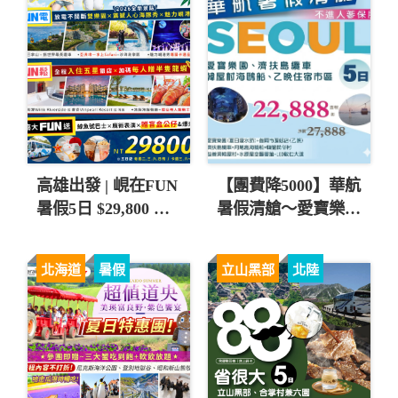
高雄出發 | 峴在FUN
【團費降5000】華航
暑假5日 $29,800 起
暑假清艙～愛寶樂
💚
園、濟扶島纜車五日
直售22,888起 💎
北海道
暑假
立山黑部
北陸