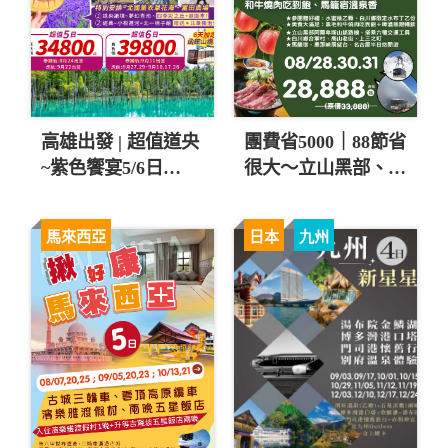
高雄出發 | 超值道央
團費省5000｜88節省
~紫色饗宴5/6日
很大～立山黑部、黑
$34,800起 💚
毛和牛燒肉吃到飽五
日 直售28,888起 💎
馬來西亞
日本
九州