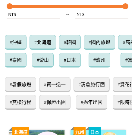
~
NT$
NT$
#沖繩
#北海道
#韓國
#國內旅遊
#高
#泰國
#釜山
#日本
#濟州
#富
#暑假旅遊
#買一送一
#清倉旅行團
#賞花行
#賞櫻行程
#保證出團
#過年出國
#限時限
北海道
九州
日本