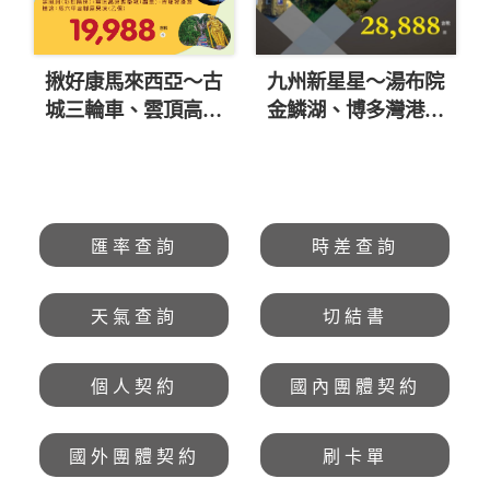
揪好康馬來西亞～古
九州新星星～湯布院
城三輪車、雲頂高原
金鱗湖、博多灣港口
纜車五日 直售
塔、別府溫泉體驗四
19,988起 💎
日 直售28,888起 💎
匯率查詢
時差查詢
天氣查詢
切結書
個人契約
國內團體契約
國外團體契約
刷卡單