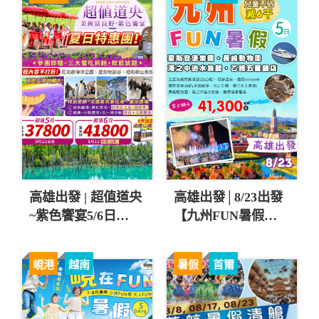
高雄出發 | 超值道央
高雄出發│8/23出發
~紫色饗宴5/6日
【九州FUN暑假、
$37,800起 💚
兒童不佔減6000】豪
斯登堡樂園、長崎動
峴港
越南
暑假
首爾
物園五日 直售
41,300起 💎