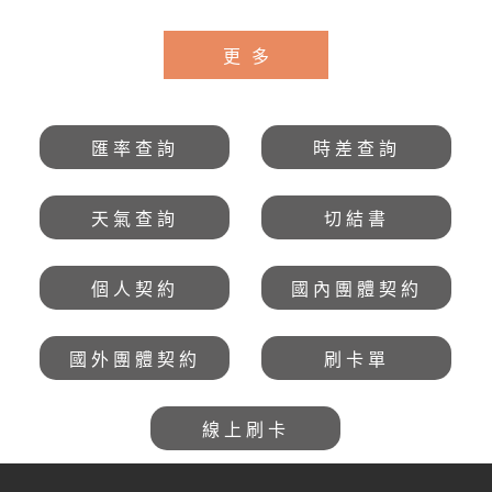
32900起
溶洞銀子岩.挎斗車
悠閒遊山水風光七日
更多
$28800起
匯率查詢
時差查詢
天氣查詢
切結書
個人契約
國內團體契約
國外團體契約
刷卡單
線上刷卡