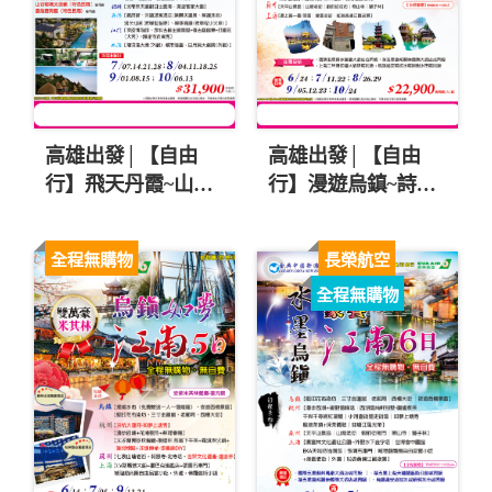
高雄出發│【自由
高雄出發│【自由
行】飛天丹霞~山谷
行】漫遊烏鎮~詩畫
秘境.雲端莽山.湘粵
江南.漫步西湖.天平
風華雙饗宴八日
山景區.上海五日
全程無購物
長榮航空
$31900起
$22900起
全程無購物