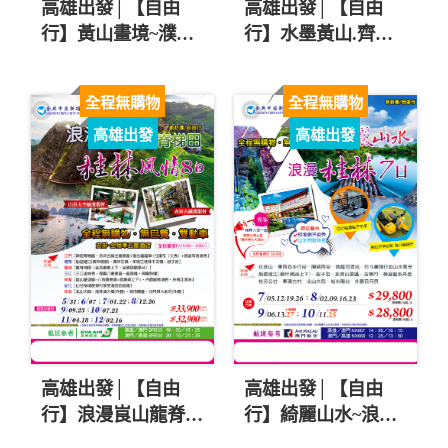
高雄出發│【自由
高雄出發│【自由
行】黃山畫境~濮院
行】水墨黃山.齊雲
古鎮.杭州西湖七日
仙境.最美江南8日
$31900起
$31900起
全程無購物
全程無購物
高雄出發
高雄出發
高雄出發│【自由
高雄出發│【自由
行】浪漫峎山龍脊梯
行】綺麗山水~浪漫
田桂林洞寨風情8日
桂林.船遊灕江.世界