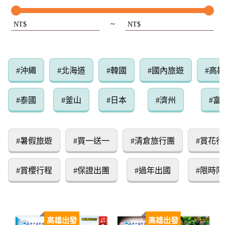
~
NT$
NT$
#沖繩
#北海道
#韓國
#國內旅遊
#高
#泰國
#釜山
#日本
#濟州
#富
#暑假旅遊
#買一送一
#清倉旅行團
#賞花行
#賞櫻行程
#保證出團
#過年出國
#限時限
高雄出發
高雄出發