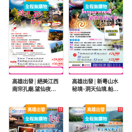
全程無購物
全程無購物
高雄出發│絕美江西
高雄出發│新粵山水
南宗孔廟.望仙夜景.
秘境~洞天仙境.船遊
水墨上河.船遊西湖.
北江小三峽.花卉莊
靈山仙境.龍虎山8日
園.豪華溫泉6日
高雄出發
高雄出發
$29000起
$23900起
全程無購物
全程無購物