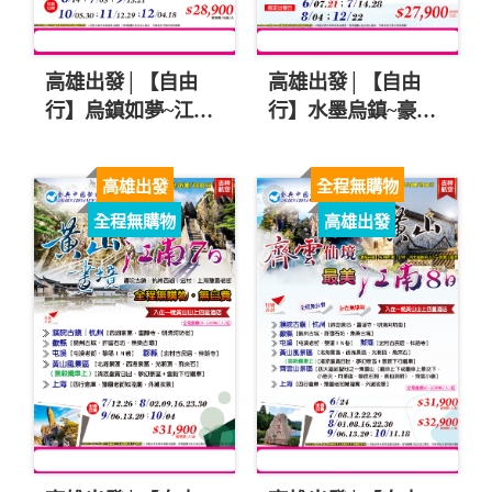
高雄出發│【自由
高雄出發│【自由
行】烏鎮如夢~江南
行】水墨烏鎮~豪饗
雙萬豪米其林.蘇州
江南.漫步西湖.滬上
滄浪亭.如夢上塘秀
第一園.獅子林六日
高雄出發
全程無購物
五日$28900
$27900起
全程無購物
高雄出發