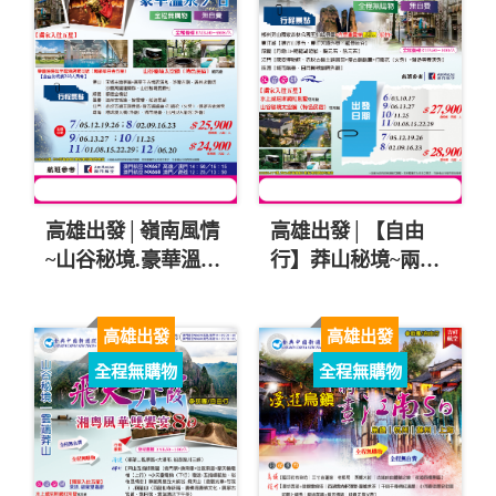
高雄出發│嶺南風情
高雄出發│【自由
~山谷秘境.豪華溫泉
行】莽山秘境~兩省
7日$24900起
湘粵 .赤崁古鎮.東江
湖.水上威尼斯七日
高雄出發
高雄出發
$27900起
全程無購物
全程無購物