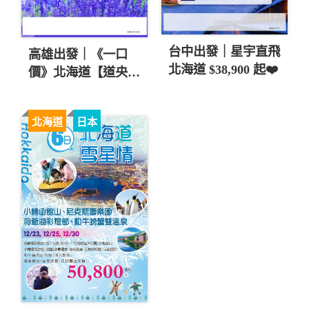
台中出發｜星宇直飛
高雄出發｜《一口
北海道 $38,900 起❤️
價》北海道【道央】
富良野薰衣草【旭山
動物園X和牛涮涮
北海道
日本
鍋】溫泉６日
$39,800 起❤️