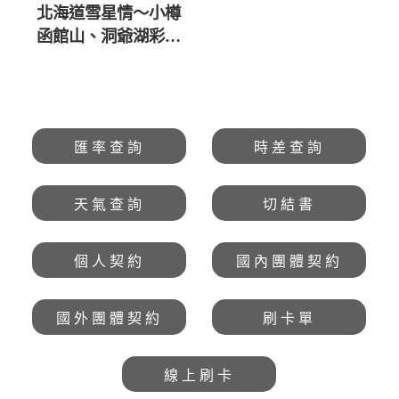
北海道雪星情～小樽
函館山、洞爺湖彩燈
節、和牛螃蟹雙溫泉
六日 直售50,800起
💎
匯率查詢
時差查詢
天氣查詢
切結書
個人契約
國內團體契約
國外團體契約
刷卡單
線上刷卡