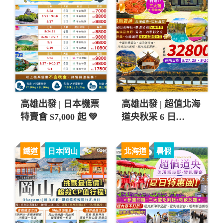
高雄出發 | 日本機票
高雄出發 | 超值北海
特賣會 $7,000 起 💚
道央秋采 6 日
$32,800 起 💚
鐵道
日本岡山
北海道
暑假