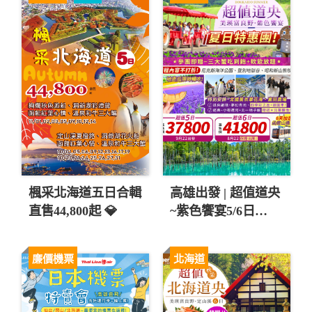
楓采北海道五日合輯
高雄出發 | 超值道央
直售44,800起 💎
~紫色饗宴5/6日
$37,800起 💚
廉價機票
北海道