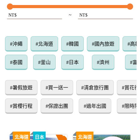
~
NT$
NT$
#沖繩
#北海道
#韓國
#國內旅遊
#高
#泰國
#釜山
#日本
#濟州
#富
#暑假旅遊
#買一送一
#清倉旅行團
#賞花行
#賞櫻行程
#保證出團
#過年出國
#限時限
北海道
日本
北海道