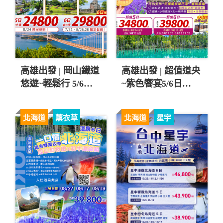
高雄出發 | 岡山鐵道
高雄出發 | 超值道央
悠遊~輕鬆行 5/6日
~紫色饗宴5/6日
遊 $24,800 起 💚
$34,800起 💚
北海道
薰衣草
北海道
星宇