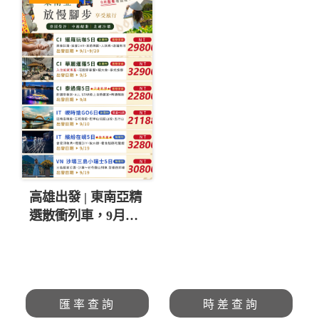
高雄出發 | 東南亞精
選散衝列車，9月超
豐富行程！$21,188
起 💚
匯率查詢
時差查詢