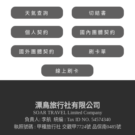
天氣查詢
切結書
個人契約
國內團體契約
國外團體契約
刷卡單
線上刷卡
漂鳥旅行社有限公司
SOAR TRAVEL Limited Company
負責人: 李航 統編 : Tax ID NO. 54574340
執照號碼 : 甲種旅行社 交觀甲7724號 品保南0485號