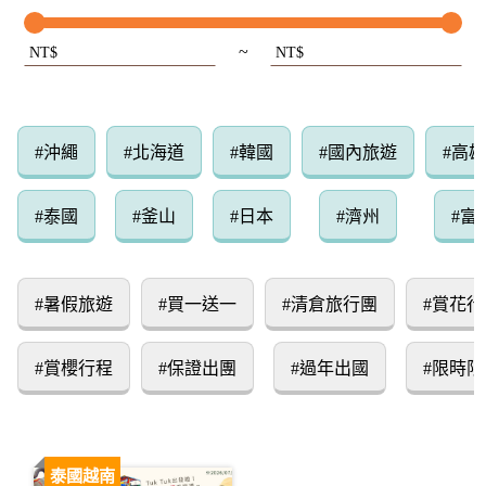
~
NT$
NT$
#沖繩
#北海道
#韓國
#國內旅遊
#高
#泰國
#釜山
#日本
#濟州
#富
#暑假旅遊
#買一送一
#清倉旅行團
#賞花行
#賞櫻行程
#保證出團
#過年出國
#限時限
泰國越南