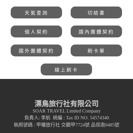
天氣查詢
切結書
個人契約
國內團體契約
國外團體契約
刷卡單
線上刷卡
漂鳥旅行社有限公司
SOAR TRAVEL Limited Company
負責人: 李航 統編 : Tax ID NO. 54574340
執照號碼 : 甲種旅行社 交觀甲7724號 品保南0485號