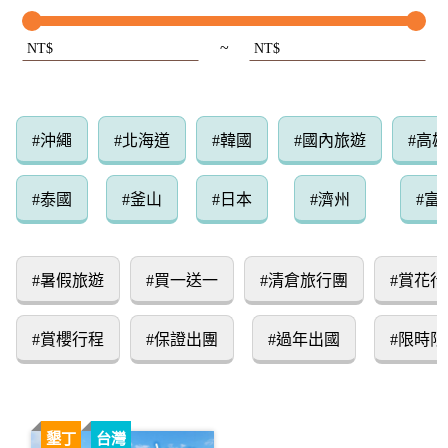
~
NT$
NT$
#沖繩
#北海道
#韓國
#國內旅遊
#高
#泰國
#釜山
#日本
#濟州
#富
#暑假旅遊
#買一送一
#清倉旅行團
#賞花行
#賞櫻行程
#保證出團
#過年出國
#限時限
墾丁
台灣