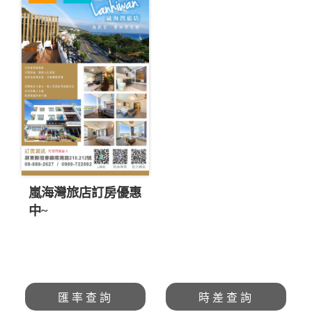
嵐海灣旅店訂房優惠
中~
匯率查詢
時差查詢