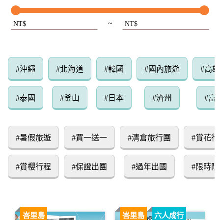
~
NT$
NT$
#沖繩
#北海道
#韓國
#國內旅遊
#高
#泰國
#釜山
#日本
#濟州
#富
#暑假旅遊
#買一送一
#清倉旅行團
#賞花行
#賞櫻行程
#保證出團
#過年出國
#限時限
峇里島
峇里島
六人成行