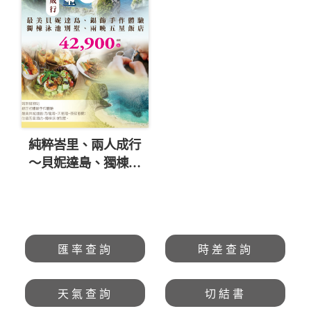
純粹峇里、兩人成行
～貝妮達島、獨棟泳
池別墅、兩晚五星五
日 直售42,900起 💎
匯率查詢
時差查詢
天氣查詢
切結書