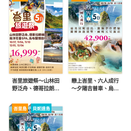
峇里旅遊祭～山林田
戀上峇里、六人成行
野泛舟、德哥拉朗梯
～夕陽吉普車、烏布
田、南洋花香SPA五
五星酒店、獨棟
日 直售16,999起 💎
VILLA五日 直售
峇里島
貝妮達島
34,900起 💎