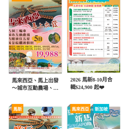
2026 馬新8-10月合
馬來西亞、馬上出發
輯$24,900 起❤️
～城市互動農場、黃
金棕櫚渡假村五日
直售19,988起 💎
馬新
馬來西亞
新加坡