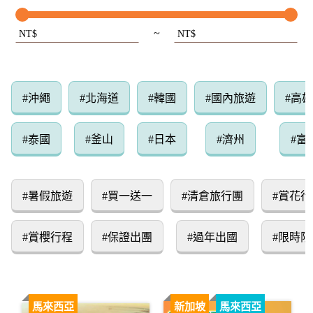
~
NT$
NT$
#沖繩
#北海道
#韓國
#國內旅遊
#高
#泰國
#釜山
#日本
#濟州
#富
#暑假旅遊
#買一送一
#清倉旅行團
#賞花行
#賞櫻行程
#保證出團
#過年出國
#限時限
馬來西亞
新加坡
馬來西亞