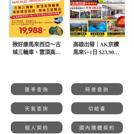
揪好康馬來西亞～古
高雄出發｜AK京讚
城三輪車、雲頂高原
馬來5+1日 $23,900
纜車五日 直售
起 💚
19,988起 💎
匯率查詢
時差查詢
天氣查詢
切結書
個人契約
國內團體契約