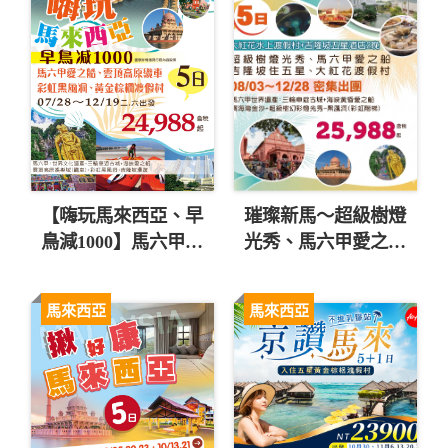
【嗨玩馬來西亞、早
璀璨新馬～超級樹燈
鳥減1000】馬六甲愛
光秀、馬六甲愛之
之船、黃金棕櫚渡假
船、大紅花渡假村五
村五日 直售24,988
日 直售25,988起 💎
馬來西亞
馬來西亞
起 💎